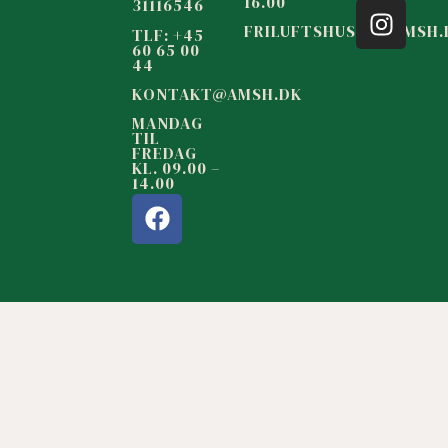
16.00
31116546
FRILUFTSHUSET@AMSH.
TLF: +45
60 65 00
44
KONTAKT@AMSH.DK
MANDAG
TIL
FREDAG
KL. 09.00 –
14.00