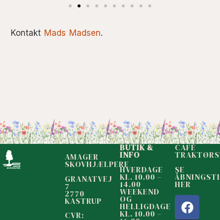
Kontakt
Mads Madsen
.
BUTIK &
CAFÉ
INFO
TRAKTØRS
AMAGER
SKOVHJÆLPERE
HVERDAGE
SE
KL. 10.00 –
ÅBNINGST
GRANATVEJ
14.00
HER
7
WEEKEND
2770
OG
KASTRUP
HELLIGDAGE
KL. 10.00 –
CVR: